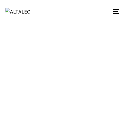
L
E
G
U
I
C
H